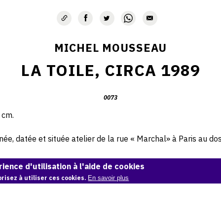
MICHEL MOUSSEAU
LA TOILE, CIRCA 1989
0073
 cm.
e, datée et située atelier de la rue « Marchal» à Paris au dos 
© Archives Michel Mousseau
ience d'utilisation à l'aide de cookies
risez à utiliser ces cookies.
En savoir plus
Demande d'information