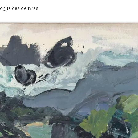
CATALOGUE DES OEUVRES
logue des oeuvres
DESSIN
PEINTURE
CONTACT