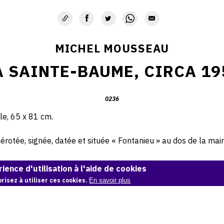
MICHEL MOUSSEAU
A SAINTE-BAUME, CIRCA 19
0236
ile, 65 x 81 cm.
otée, signée, datée et située « Fontanieu » au dos de la main 
© Archives Michel Mousseau
ience d'utilisation à l'aide de cookies
risez à utiliser ces cookies.
En savoir plus
Demande d'information