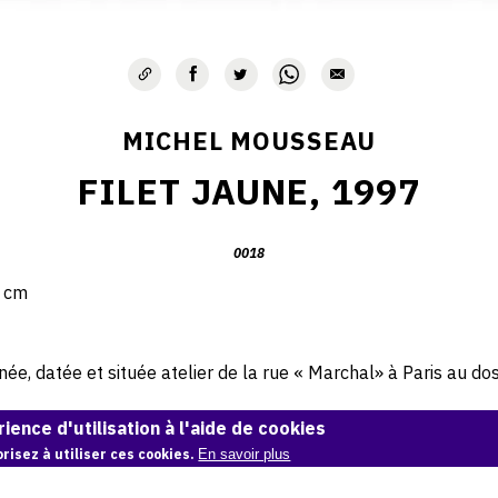
MICHEL MOUSSEAU
FILET JAUNE, 1997
0018
7 cm
e, datée et située atelier de la rue « Marchal» à Paris au dos 
ience d'utilisation à l'aide de cookies
risez à utiliser ces cookies.
En savoir plus
© Archives Michel Mousseau