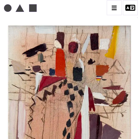
MICHEL MOUSSEAU
BIOGRAPHIE
CATALOGUE DES OEUVRES
DESSIN
PEINTURE
CONTACT