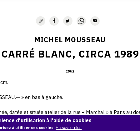
MICHEL MOUSSEAU
CARRÉ BLANC, CIRCA 1989
1001
 cm.
SSEAU.— » en bas à gauche.
e, datée et située atelier de la rue « Marchal » à Paris au dos 
ience d'utilisation à l'aide de cookies
risez à utiliser ces cookies.
En savoir plus
© Archives Michel Mousseau