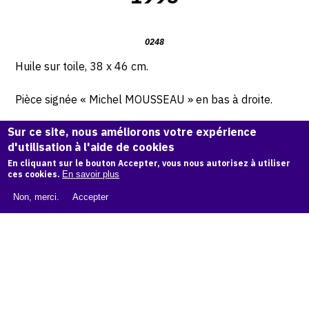
0248
Huile sur toile, 38 x 46 cm.
Pièce signée « Michel MOUSSEAU » en bas à droite.
Sur ce site, nous améliorons votre expérience
Oeuvre numérotée, signée, datée et située atelier de la
d'utilisation à l'aide de cookies
rue « Marchal » à Paris au dos de la main de l’artiste.
En cliquant sur le bouton Accepter, vous nous autorisez à utiliser
ces cookies.
En savoir plus
© Archives Michel Mousseau
Non, merci.
Accepter
Demande d'information