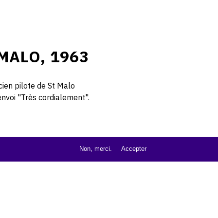
MALO, 1963
cien pilote de St Malo
envoi "Très cordialement".
Non, merci.
Accepter