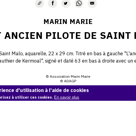
MARIN MARIE
T ANCIEN PILOTE DE SAINT 
e Saint Malo, aquarelle, 22 x 29 cm. Titré en bas à gauche "L'an
authier de Kermoal", signé et daté 63 en bas à droite avec un 
© Association Marin Marie
© ADAGP
ience d'utilisation à l'aide de cookies
Demande d'information
risez à utiliser ces cookies.
En savoir plus