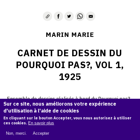
MARIN MARIE
CARNET DE DESSIN DU
POURQUOI PAS?, VOL 1,
1925
Ensemble de dessins réalisés à bord du Pourquoi pas?,
Sur ce site, nous améliorons votre expérience
Brest, Ecosse, Féroé, Islande, 106 pages, 17,5 x 26 cm,
d'utilisation à l'aide de cookies
1925.
En cliquant sur le bouton Accepter, vous nous autorisez à utiliser
Collection des Archives départementales de la
ces cookies.
En savoir plus
Manche.
Non, merci.
Accepter