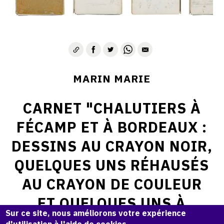
MARIN MARIE
CARNET "CHALUTIERS À
FÉCAMP ET À BORDEAUX :
DESSINS AU CRAYON NOIR,
QUELQUES UNS RÉHAUSÉS
AU CRAYON DE COULEUR
ET QUELQUES UNS À
Sur ce site, nous améliorons votre expérience
L'ENCRE BLEUE. 1955 -
d'utilisation à l'aide de cookies