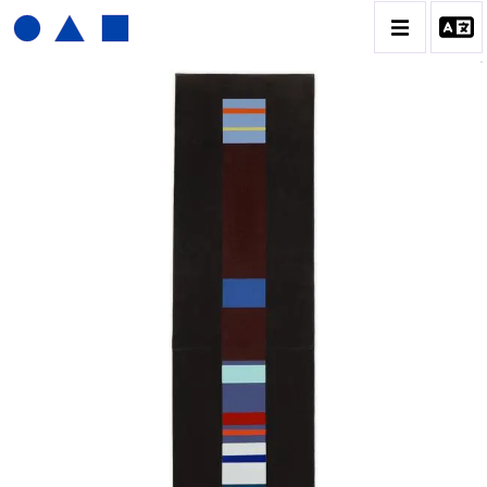
JOËL FROMENT
BIOGRAPHIE
CATALOGUE DES OEUVRES
CONTACT