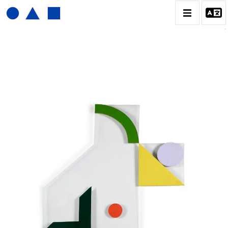
JOËL FROMENT
BIOGRAPHIE
CATALOGUE DES OEUVRES
CONTACT