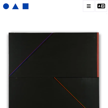
JOËL FROMENT
BIOGRAPHIE
CATALOGUE DES OEUVRES
CONTACT