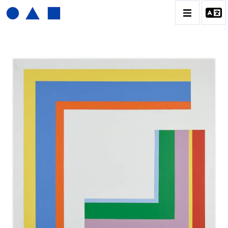
JOËL FROMENT
BIOGRAPHIE
CATALOGUE DES OEUVRES
CONTACT