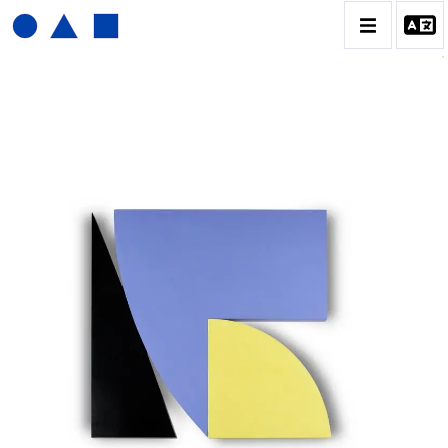
JOËL FROMENT
BIOGRAPHIE
CATALOGUE DES OEUVRES
CONTACT