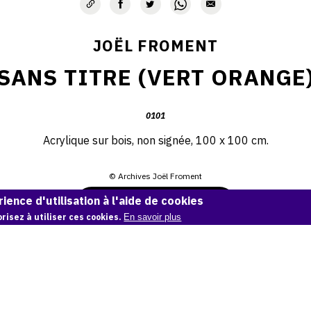
JOËL FROMENT
SANS TITRE (VERT ORANGE
0101
Acrylique sur bois, non signée, 100 x 100 cm.
© Archives Joël Froment
ience d'utilisation à l'aide de cookies
Demande d'information
risez à utiliser ces cookies.
En savoir plus