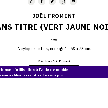
JOËL FROMENT
ANS TITRE (VERT JAUNE NOI
0289
Acrylique sur bois, non signée, 58 x 58 cm.
© Archives Joël Froment
ience d'utilisation à l'aide de cookies
Demande d'information
risez à utiliser ces cookies.
En savoir plus