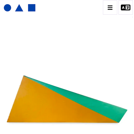
JOËL FROMENT
BIOGRAPHIE
CATALOGUE DES OEUVRES
CONTACT