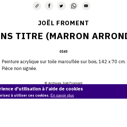
JOËL FROMENT
NS TITRE (MARRON ARRON
0145
Peinture acrylique sur toile marouflée sur bois, 142 x 70 cm.
Pièce non signée.
© Archives Joël Froment
ience d'utilisation à l'aide de cookies
Demande d'information
risez à utiliser ces cookies.
En savoir plus