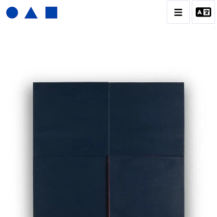
JOËL FROMENT
BIOGRAPHIE
CATALOGUE DES OEUVRES
CONTACT