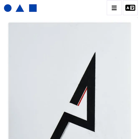
JOËL FROMENT
BIOGRAPHIE
CATALOGUE DES OEUVRES
CONTACT