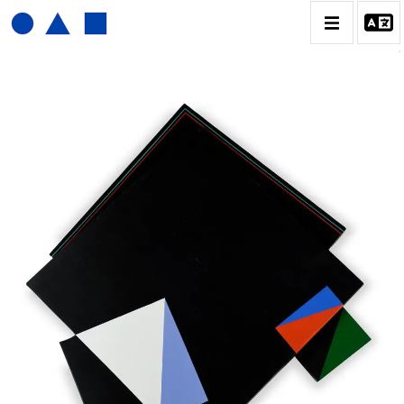
JOËL FROMENT
BIOGRAPHIE
CATALOGUE DES OEUVRES
CONTACT