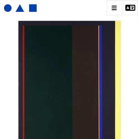
JOËL FROMENT
BIOGRAPHIE
CATALOGUE DES OEUVRES
CONTACT