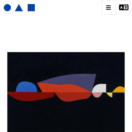
JOËL FROMENT
BIOGRAPHIE
CATALOGUE DES OEUVRES
CONTACT