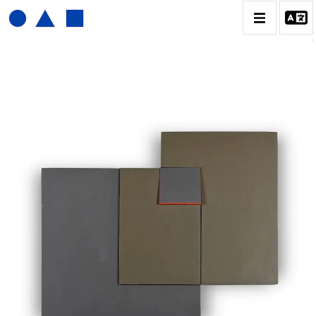
JOËL FROMENT
BIOGRAPHIE
CATALOGUE DES OEUVRES
CONTACT