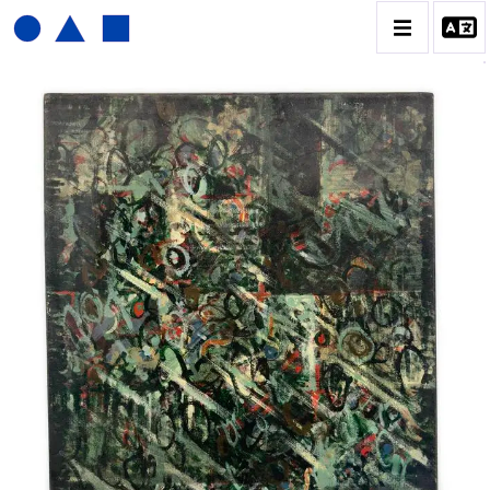
JOËL FROMENT
BIOGRAPHIE
CATALOGUE DES OEUVRES
CONTACT