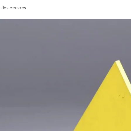
GRUES DE BEAUBOURG
 des oeuvres
OEUVRES ANCIENNES
RONDS MUSICAUX
TOILES À BANDES
TÔLES ÉMAILLÉES
CONTACT