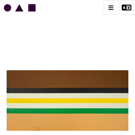
JEAN LEGROS
BIOGRAPHIE
CATALOGUE DES OEUVRES
GRUES DE BEAUBOURG
OEUVRES ANCIENNES
RONDS MUSICAUX
TOILES À BANDES
TÔLES ÉMAILLÉES