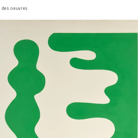
GRUES DE BEAUBOURG
 des oeuvres
OEUVRES ANCIENNES
RONDS MUSICAUX
TOILES À BANDES
TÔLES ÉMAILLÉES
CONTACT