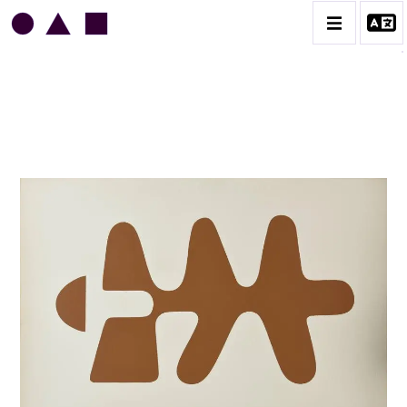
JEAN LEGROS
BIOGRAPHIE
CATALOGUE DES OEUVRES
GRUES DE BEAUBOURG
OEUVRES ANCIENNES
RONDS MUSICAUX
TOILES À BANDES
TÔLES ÉMAILLÉES