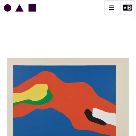
JEAN LEGROS
BIOGRAPHIE
CATALOGUE DES OEUVRES
GRUES DE BEAUBOURG
OEUVRES ANCIENNES
RONDS MUSICAUX
TOILES À BANDES
TÔLES ÉMAILLÉES