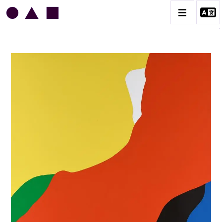
JEAN LEGROS
BIOGRAPHIE
CATALOGUE DES OEUVRES
GRUES DE BEAUBOURG
OEUVRES ANCIENNES
RONDS MUSICAUX
TOILES À BANDES
TÔLES ÉMAILLÉES