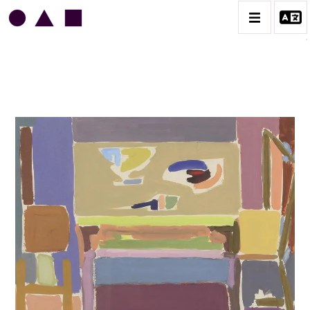
JEAN LEGROS
BIOGRAPHIE
CATALOGUE DES OEUVRES
GRUES DE BEAUBOURG
OEUVRES ANCIENNES
RONDS MUSICAUX
TOILES À BANDES
TÔLES ÉMAILLÉES