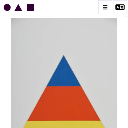
JEAN LEGROS
BIOGRAPHIE
CATALOGUE DES OEUVRES
GRUES DE BEAUBOURG
OEUVRES ANCIENNES
RONDS MUSICAUX
TOILES À BANDES
TÔLES ÉMAILLÉES