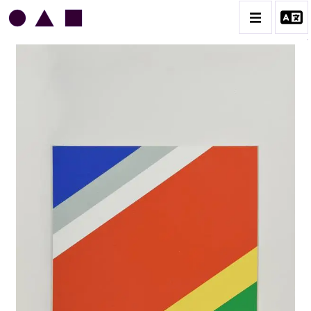
JEAN LEGROS
BIOGRAPHIE
CATALOGUE DES OEUVRES
GRUES DE BEAUBOURG
OEUVRES ANCIENNES
RONDS MUSICAUX
TOILES À BANDES
TÔLES ÉMAILLÉES