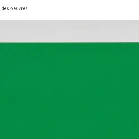
GRUES DE BEAUBOURG
 des oeuvres
OEUVRES ANCIENNES
RONDS MUSICAUX
TOILES À BANDES
TÔLES ÉMAILLÉES
CONTACT