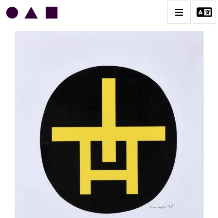
JEAN LEGROS
BIOGRAPHIE
CATALOGUE DES OEUVRES
GRUES DE BEAUBOURG
OEUVRES ANCIENNES
RONDS MUSICAUX
TOILES À BANDES
TÔLES ÉMAILLÉES