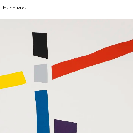
GRUES DE BEAUBOURG
 des oeuvres
OEUVRES ANCIENNES
RONDS MUSICAUX
TOILES À BANDES
TÔLES ÉMAILLÉES
CONTACT