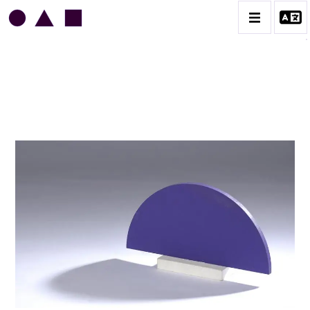
JEAN LEGROS
BIOGRAPHIE
CATALOGUE DES OEUVRES
GRUES DE BEAUBOURG
OEUVRES ANCIENNES
RONDS MUSICAUX
TOILES À BANDES
TÔLES ÉMAILLÉES