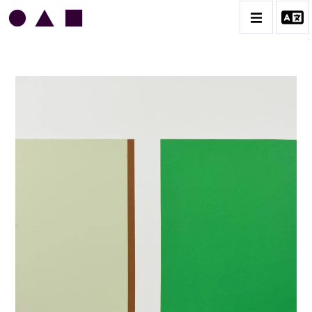
JEAN LEGROS
BIOGRAPHIE
CATALOGUE DES OEUVRES
GRUES DE BEAUBOURG
OEUVRES ANCIENNES
RONDS MUSICAUX
TOILES À BANDES
TÔLES ÉMAILLÉES