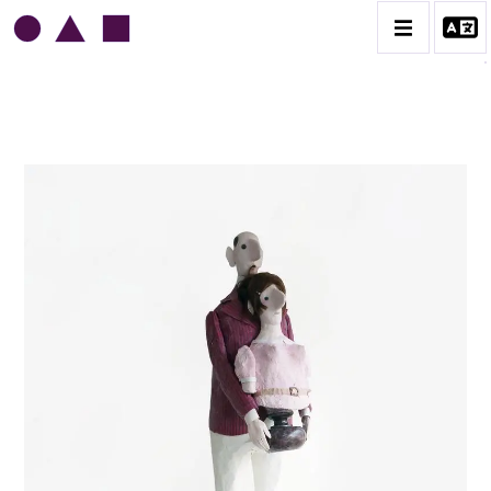
JEAN-JULES CHASSE-POT
BIOGRAPHIE
CATALOGUE DES OEUVRES
L'AMOUR
L'ORDRE & LES MILITAIRES
LE GENRE HUMAIN
LES MAIRES
CONTACT