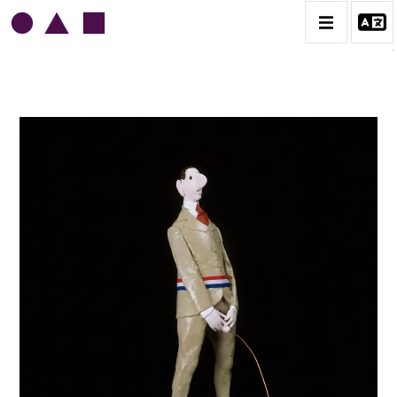
JEAN-JULES CHASSE-POT
BIOGRAPHIE
CATALOGUE DES OEUVRES
L'AMOUR
L'ORDRE & LES MILITAIRES
LE GENRE HUMAIN
LES MAIRES
CONTACT