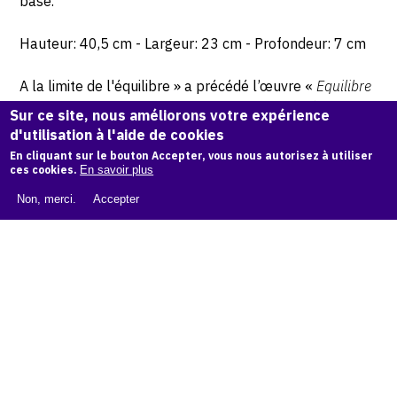
base.
Hauteur: 40,5 cm - Largeur: 23 cm - Profondeur: 7 cm
A la limite de l'équilibre » a précédé l’œuvre «
Equilibre
». Sur la partie haute de petites ouvertures créent une
Sur ce site, nous améliorons votre expérience
respiration avec l’intérieur de la pièce.
d'utilisation à l'aide de cookies
En cliquant sur le bouton Accepter, vous nous autorisez à utiliser
ces cookies.
En savoir plus
© Courtesy ADER, maison de vente.
Non, merci.
Accepter
CITER CETTE ŒUVRE
Jacqueline Lerat,
A la Limite de l'équilibre, 2002
.
Catalogue raisonné de Jean et Jacqueline Lerat
, OAM.
ark:
38997/o1c314
COPIER LA CITATION
Demande d'information