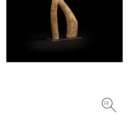
DIVERS
PERSONNAGES
PIÈCES A MAIN ET CENDRIERS
PLANTES
SCÈNES DE LA VIE
SCULPTURE ABSTRAITE
VASES
VASES SCULPTURES
CONTACT