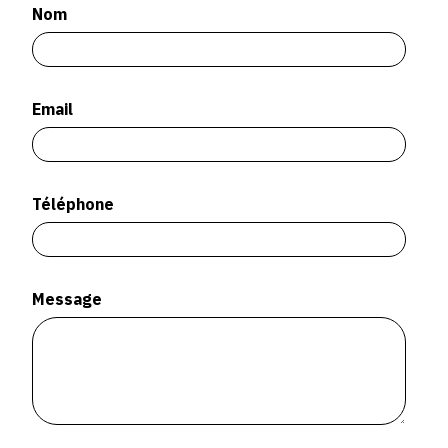
SERVICES
Nom
CRÉER SON CATALOGUE RAISONNÉ
Email
ABONNEMENTS DÉDIÉS AUX GALERISTES
CRÉER SON SITE ARTISTE
CRÉER SON CATALOGUE D'EXPO
Téléphone
PUBLIER SES EXPOSITIONS
DEVENIR CONTRIBUTEUR
Message
À PROPOS
L'ÉQUIPE OAM
À PROPOS D'OAM