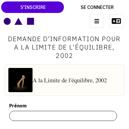
S'INSCRIRE
SE CONNECTER
LE MAGAZINE
Main
DEMANDE D'INFORMATION POUR
navigation
CATALOGUES RAISONNÉS
A LA LIMITE DE L'ÉQUILIBRE,
2002
LES EXPOSITIONS
LES VERNISSAGES
ARCHIVES DES EXPOSITIONS
A la Limite de l'équilibre, 2002
ACTUALITÉS DU MONDE DE L'ART
LIBRAIRIE : LIVRES & CATALOGUES
Prénom
LEXIQUE ARTISTIQUE