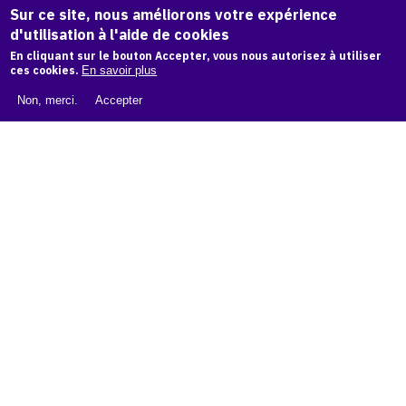
Sur ce site, nous améliorons votre expérience
d'utilisation à l'aide de cookies
LIVRE BLANC : CATALOGUE RAISONNÉ NUMÉRIQUE
En cliquant sur le bouton Accepter, vous nous autorisez à utiliser
ces cookies.
En savoir plus
À PROPOS D'OAM
Non, merci.
Accepter
L'ÉQUIPE OAM
INSTAGRAM
FACEBOOK
CGU
CGV
contact
Contact
La plateforme de référence pour créer,
conserver et promouvoir l'Histoire de l'Art.