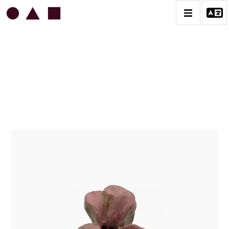
JEAN & JACQUELINE LERAT
BIOGRAPHIE
CATALOGUE DES OEUVRES
ART SACRÉ
BESTIAIRE
BOUQUETIÈRES
CÉRAMIQUE ARCHITECTURALE
CÉRAMIQUE DU QUOTIDIEN
COUPES ET PLATS