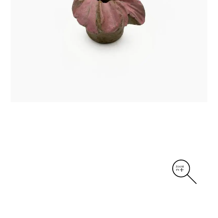
DIVERS
PERSONNAGES
PIÈCES A MAIN ET CENDRIERS
PLANTES
SCÈNES DE LA VIE
SCULPTURE ABSTRAITE
VASES
VASES SCULPTURES
CONTACT