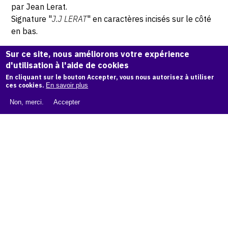
par Jean Lerat.
Signature "
J.J LERAT
" en caractères incisés sur le côté
en bas.
Sur ce site, nous améliorons votre expérience
Hauteur: 11 cm - Largeur: 11 cm - Profondeur: 8 cm
d'utilisation à l'aide de cookies
En cliquant sur le bouton Accepter, vous nous autorisez à utiliser
© Atelier Jean et Jacqueline Lerat
ces cookies.
En savoir plus
Non, merci.
Accepter
CITER CETTE ŒUVRE
Jean Lerat,
Fleur de géranium rose VI, 1970
.
Catalogue raisonné de Jean et Jacqueline Lerat
, OAM.
ark:
38997/o11fv62
COPIER LA CITATION
Demande d'information