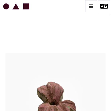
JEAN & JACQUELINE LERAT
BIOGRAPHIE
CATALOGUE DES OEUVRES
ART SACRÉ
BESTIAIRE
BOUQUETIÈRES
CÉRAMIQUE ARCHITECTURALE
CÉRAMIQUE DU QUOTIDIEN
COUPES ET PLATS