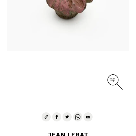
DIVERS
PERSONNAGES
PIÈCES A MAIN ET CENDRIERS
PLANTES
SCÈNES DE LA VIE
SCULPTURE ABSTRAITE
VASES
VASES SCULPTURES
CONTACT
JEAN LERAT