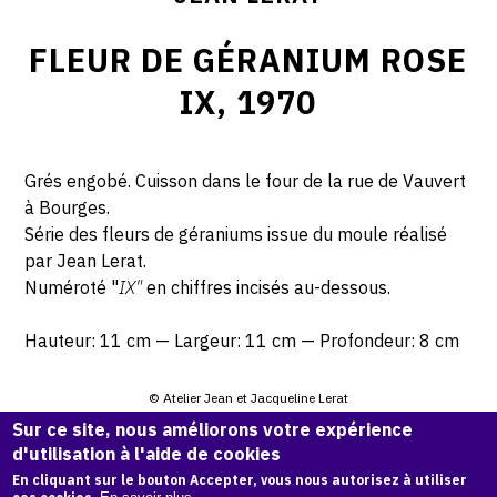
FLEUR DE GÉRANIUM ROSE
IX, 1970
Grés engobé. Cuisson dans le four de la rue de Vauvert
à Bourges.
Série des fleurs de géraniums issue du moule réalisé
par Jean Lerat.
Numéroté "
IX"
en chiffres incisés au-dessous.
Hauteur: 11 cm — Largeur: 11 cm — Profondeur: 8 cm
© Atelier Jean et Jacqueline Lerat
Sur ce site, nous améliorons votre expérience
d'utilisation à l'aide de cookies
CITER CETTE ŒUVRE
En cliquant sur le bouton Accepter, vous nous autorisez à utiliser
Jean Lerat,
Fleur de géranium rose IX, 1970
.