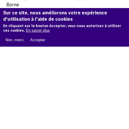
Borne
Sur ce site, nous améliorons votre expérience
d'utilisation à l'aide de cookies
© Atelier Jean et Jacqueline Lerat
En cliquant sur le bouton Accepter, vous nous autorisez à utiliser
ces cookies.
En savoir plus
CITER CETTE ŒUVRE
Non, merci.
Accepter
Jacqueline Bouvet,
Coq, 1944
.
Catalogue raisonné de Jean et Jacqueline Lerat
, OAM.
ark:
38997/o11shg1
COPIER LA CITATION
Demande d'information