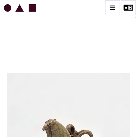
JEAN & JACQUELINE LERAT
BIOGRAPHIE
CATALOGUE DES OEUVRES
ART SACRÉ
BESTIAIRE
BOUQUETIÈRES
CÉRAMIQUE ARCHITECTURALE
CÉRAMIQUE DU QUOTIDIEN
COUPES ET PLATS