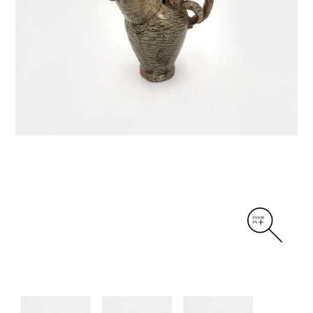
DIVERS
PERSONNAGES
PIÈCES A MAIN ET CENDRIERS
PLANTES
SCÈNES DE LA VIE
SCULPTURE ABSTRAITE
VASES
VASES SCULPTURES
CONTACT