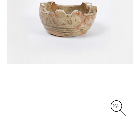
DIVERS
PERSONNAGES
PIÈCES A MAIN ET CENDRIERS
PLANTES
SCÈNES DE LA VIE
SCULPTURE ABSTRAITE
VASES
VASES SCULPTURES
CONTACT