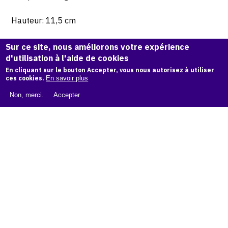
Hauteur: 11,5 cm
Collection privée.
Sur ce site, nous améliorons votre expérience
d'utilisation à l'aide de cookies
En cliquant sur le bouton Accepter, vous nous autorisez à utiliser
© Atelier Jean et Jacqueline Lerat © Photo Lysiane Gauthier
ces cookies.
En savoir plus
Non, merci.
Accepter
CITER CETTE ŒUVRE
Jean Lerat,
Cendrier blanc, 1944
.
Catalogue raisonné de Jean et Jacqueline Lerat
, OAM.
ark:
38997/o1qw5p
COPIER LA CITATION
Demande d'information