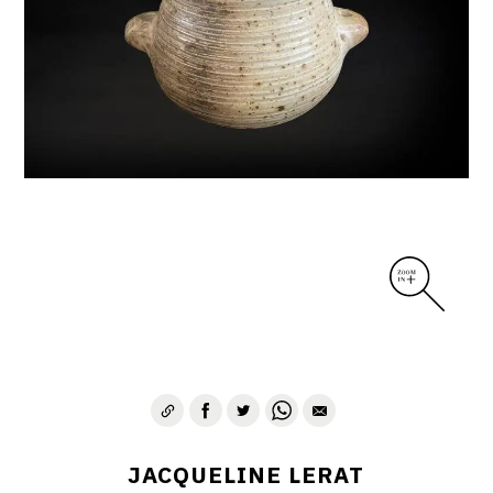
DIVERS
PERSONNAGES
PIÈCES A MAIN ET CENDRIERS
PLANTES
SCÈNES DE LA VIE
SCULPTURE ABSTRAITE
VASES
VASES SCULPTURES
CONTACT
JACQUELINE LERAT