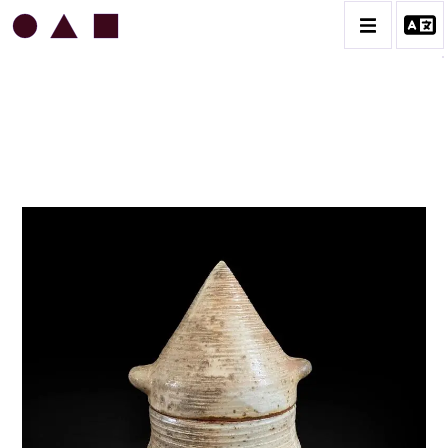
JEAN & JACQUELINE LERAT
BIOGRAPHIE
CATALOGUE DES OEUVRES
ART SACRÉ
BESTIAIRE
BOUQUETIÈRES
CÉRAMIQUE ARCHITECTURALE
CÉRAMIQUE DU QUOTIDIEN
COUPES ET PLATS