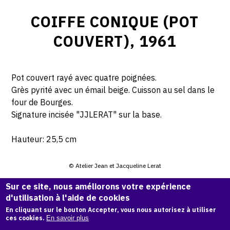
COIFFE CONIQUE (POT
COUVERT), 1961
Pot couvert rayé avec quatre poignées.
Grès pyrité avec un émail beige. Cuisson au sel dans le
four de Bourges.
Signature incisée "JJLERAT" sur la base.
Hauteur: 25,5 cm
© Atelier Jean et Jacqueline Lerat
Sur ce site, nous améliorons votre expérience
CITER CETTE ŒUVRE
d'utilisation à l'aide de cookies
Jacqueline Lerat,
Coiffe conique (Pot couvert), 1961
.
En cliquant sur le bouton Accepter, vous nous autorisez à utiliser
ces cookies.
En savoir plus
Catalogue raisonné de Jean et Jacqueline Lerat
, OAM.
ark: