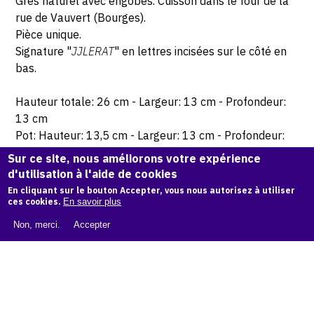
Grès naturel avec engobes. Cuisson dans le four de la
rue de Vauvert (Bourges).
Pièce unique.
Signature "
JJLERAT
" en lettres incisées sur le côté en
bas.
Hauteur totale: 26 cm - Largeur: 13 cm - Profondeur:
13 cm
Pot: Hauteur: 13,5 cm - Largeur: 13 cm - Profondeur:
13 cm
Sur ce site, nous améliorons votre expérience
Couvercle : Hauteur: 14,5 cm - Largeur: 13 cm -
d'utilisation à l'aide de cookies
Profondeur: 13 cm
En cliquant sur le bouton Accepter, vous nous autorisez à utiliser
ces cookies.
En savoir plus
Non, merci.
Accepter
© Atelier Jean et Jacqueline Lerat
CITER CETTE ŒUVRE
Jacqueline Lerat,
Carroyage coloré (pot couvert), 1961
.