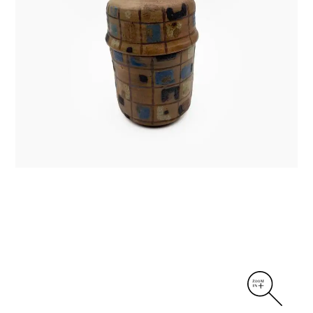
DIVERS
PERSONNAGES
PIÈCES A MAIN ET CENDRIERS
PLANTES
SCÈNES DE LA VIE
SCULPTURE ABSTRAITE
VASES
VASES SCULPTURES
CONTACT