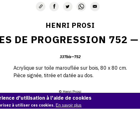
HENRI PROSI
ES DE PROGRESSION 752 —
337bis—752
Acrylique sur toile marouflée sur bois, 80 x 80 cm.
Pièce signée, titrée et datée au dos.
© Henri Prosi
ience d'utilisation à l'aide de cookies
Demande d'information
risez à utiliser ces cookies.
En savoir plus